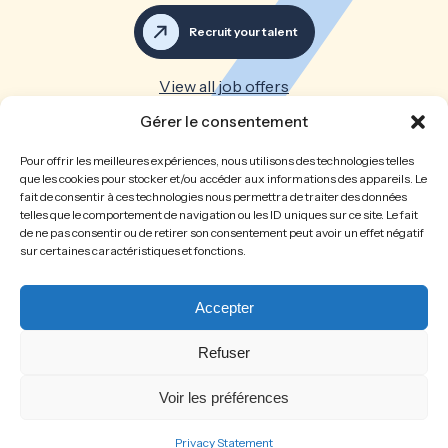
Recruit your talent
View all job offers
Gérer le consentement
Great teams make great
Pour offrir les meilleures expériences, nous utilisons des technologies telles
companies
que les cookies pour stocker et/ou accéder aux informations des appareils. Le
fait de consentir à ces technologies nous permettra de traiter des données
telles que le comportement de navigation ou les ID uniques sur ce site. Le fait
Home
The firm
de ne pas consentir ou de retirer son consentement peut avoir un effet négatif
sur certaines caractéristiques et fonctions.
Recruitment
Job opportunities
Spontaneous application
Recruit your talent
Legal Notice
Privacy Policy
Accepter
Cookies policy
Refuser
Voir les préférences
©2026 learn2fly-rh all rights reserved.
Design :
Creano
Photos :
Mathieu Munoz
Privacy Statement