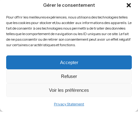
Gérer le consentement
The learn2fly-rh approach
Pour offrir les meilleures expériences, nous utilisons des technologies telles
learn2fly-rh
has naturally
que les cookies pour stocker et/ou accéder aux informations des appareils. Le
fait de consentir à ces technologies nous permettra de traiter des données
telles que le comportement de navigation ou les ID uniques sur ce site. Le fait
gravitated towards the food
de ne pas consentir ou de retirer son consentement peut avoir un effet négatif
sur certaines caractéristiques et fonctions.
& beverage sector, rich in
Accepter
technical requirements,
Refuser
diverse roles and significant
Voir les préférences
recruitment
challenges.
Privacy Statement