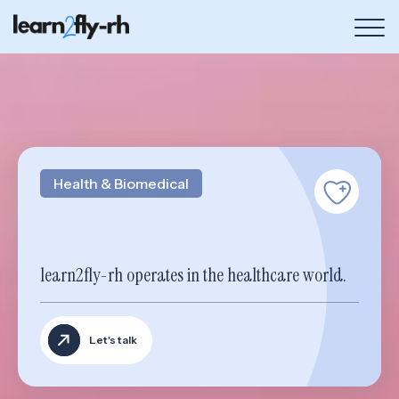
Bou
de
me
Health & Biomedical
learn2fly-rh operates in the healthcare world.
Let's talk