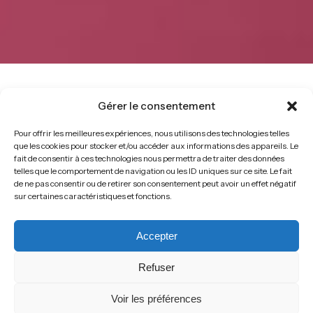
Gérer le consentement
The learn2fly-rh approach
Pour offrir les meilleures expériences, nous utilisons des technologies telles
We recruit your
specialist
que les cookies pour stocker et/ou accéder aux informations des appareils. Le
fait de consentir à ces technologies nous permettra de traiter des données
telles que le comportement de navigation ou les ID uniques sur ce site. Le fait
talent
in medical devices,
de ne pas consentir ou de retirer son consentement peut avoir un effet négatif
sur certaines caractéristiques et fonctions.
diagnostics, microbiology
Accepter
and biochemistry,
Refuser
pharmaceuticals and
Voir les préférences