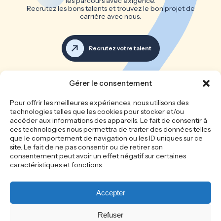
les parcours avec exigence.
Recrutez les bons talents et trouvez le bon projet de
carrière avec nous.
Recrutez votre talent
Voir toutes les offres d’emploi
Gérer le consentement
Les bonnes équipes font les
Pour offrir les meilleures expériences, nous utilisons des
technologies telles que les cookies pour stocker et/ou
grandes entreprises
accéder aux informations des appareils. Le fait de consentir à
ces technologies nous permettra de traiter des données telles
que le comportement de navigation ou les ID uniques sur ce
site. Le fait de ne pas consentir ou de retirer son
Accueil
Le cabinet
consentement peut avoir un effet négatif sur certaines
Recrutement
Nos offres d’emploi
caractéristiques et fonctions.
Candidature spontanée
Recrutez votre talent
Actualités
Mentions légales
Politique de
Politique de cookie
Accepter
confidentialité
Refuser