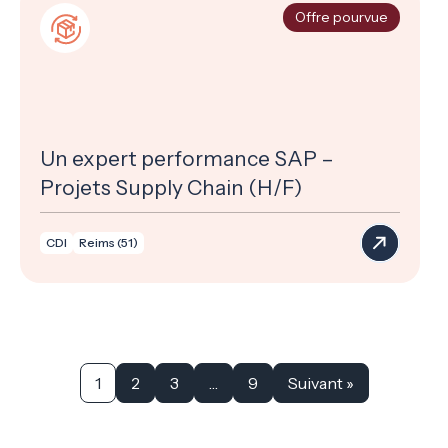
Offre pourvue
Un expert performance SAP –
Projets Supply Chain (H/F)
CDI
Reims (51)
1
2
3
…
9
Suivant »