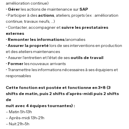
amélioration continue)
•
Gérer
les actions de maintenance sur
SAP
• Participer à des
actions
, ateliers, projets (ex : amélioration
continue, travaux neufs, …)
• Contacter, accompagner et
suivre les prestataires
externes
•
Remonter les informations
/anomalies
•
Assurer la propreté
lors de ses interventions en production
et des ateliers maintenances
• Assurer l’entretien et l’état de ses
outils de travail
•
Former
les nouveaux arrivants
• Transmettre les informations nécessaires à ses équipiers et
responsables
Cette fonction est postée et fonctionne en 3×8 (3
shifts de matin, puis 2 shifts d’après-midi puis 2 shifts
de
nuit avec 4 équipes tournantes) :
– Matin 5h-13h
– Après-midi 13h-21h
– Nuit 21h-5h