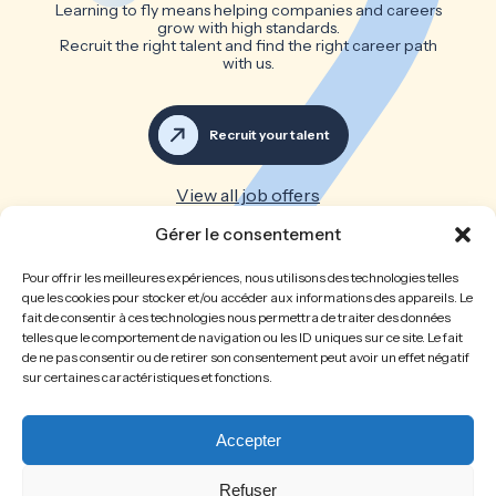
Learning to fly means helping companies and careers
grow with high standards.
Recruit the right talent and find the right career path
with us.
Recruit your talent
View all job offers
Gérer le consentement
Great teams make great
Pour offrir les meilleures expériences, nous utilisons des technologies telles
companies
que les cookies pour stocker et/ou accéder aux informations des appareils. Le
fait de consentir à ces technologies nous permettra de traiter des données
telles que le comportement de navigation ou les ID uniques sur ce site. Le fait
Home
The firm
de ne pas consentir ou de retirer son consentement peut avoir un effet négatif
sur certaines caractéristiques et fonctions.
Recruitment
Job opportunities
Spontaneous application
Recruit your talent
Legal Notice
Privacy Policy
Accepter
Cookies policy
Refuser