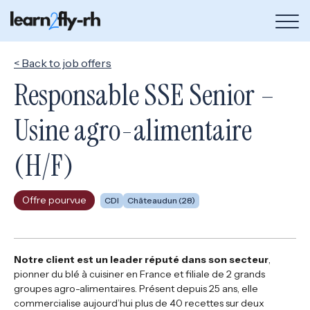
Bou
de
me
< Back to job offers
Responsable SSE Senior –
Usine agro-alimentaire
(H/F)
Offre pourvue
CDI
Châteaudun (28)
Notre client est un leader réputé dans son secteur
,
pionner du blé à cuisiner en France et filiale de 2 grands
groupes agro-alimentaires. Présent depuis 25 ans, elle
commercialise aujourd’hui plus de 40 recettes sur deux