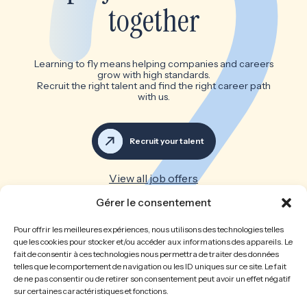
together
Learning to fly means helping companies and careers
grow with high standards.
Recruit the right talent and find the right career path
with us.
Recruit your talent
View all job offers
Gérer le consentement
Great teams make great
Pour offrir les meilleures expériences, nous utilisons des technologies telles
companies
que les cookies pour stocker et/ou accéder aux informations des appareils. Le
fait de consentir à ces technologies nous permettra de traiter des données
telles que le comportement de navigation ou les ID uniques sur ce site. Le fait
Home
The firm
de ne pas consentir ou de retirer son consentement peut avoir un effet négatif
sur certaines caractéristiques et fonctions.
Recruitment
Job opportunities