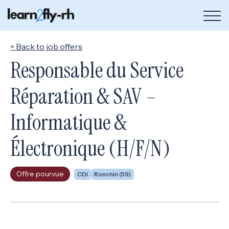
Bou
de
me
< Back to job offers
Responsable du Service
Réparation & SAV –
Informatique &
Électronique (H/F/N)
Offre pourvue
CDI
Ronchin (59)