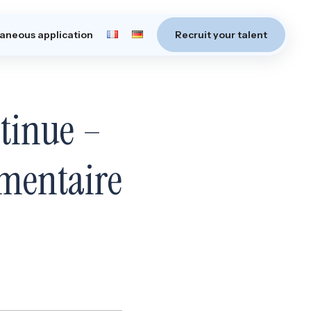
aneous application
Recruit your talent
tinue –
mentaire