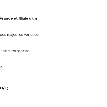
rance et filiale d’un
rques majeures vendues
 cette entreprise
n :
(H/F)