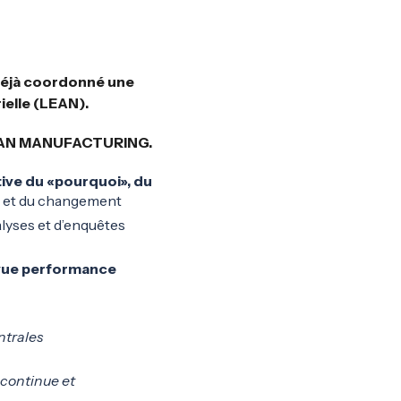
 déjà coordonné une
ielle (LEAN).
LEAN MANUFACTURING.
tive du «pourquoi», du
es et du changement
alyses et d’enquêtes
e vue performance
ntrales
n continue et