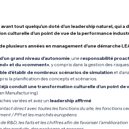
vant tout quelqu’un doté d’un leadership naturel, qui a
on culturelle d’un point de vue de la performance industr
e de plusieurs années en management d’une démarche 
d’un grand niveau d’autonomie
, une
responsabilité proac
and» et du «comment»
, y compris dans la gestion des risqu
ble d’établir de nombreux scénarios de simulation
et d’an
pris la planification des concepts et scénarios.
d
éjà conduit une transformation culturelle d’un point d
an Manufacturing)
âches variées et avez un
leadership affirmé
ontact direct avec toutes les fonctions du site, les fonctions ce
ment / PPI et les marchés européens
 de R&D, les faits et les chiffres afin de favoriser l’amélioratio
n des produits, des packag
es et process.