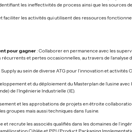
identifiant les ineffectivités de process ainsi que les sources de
aciliter les activités qui utilisent des ressources fonctionnel
nt pour gagner
: Collaborer en permanence avec les supervis
récurrents et pertes occasionnelles, au travers de l’analyse 
 Supply au sein de diverse ATG pour l’innovation et activités
veloppement et du déploiement du Masterplan de l’usine avec 
e) de l’Ingénierie Industrielle (IE).
issement et les approbations de projets en étroite collaborati
ales groupes mais aussi techniques dans l’usine.
et recrute les associés qualifiés dans les domaines de l’ingéni
amélioration Ciblée et PPI (Product Packaging Implementati