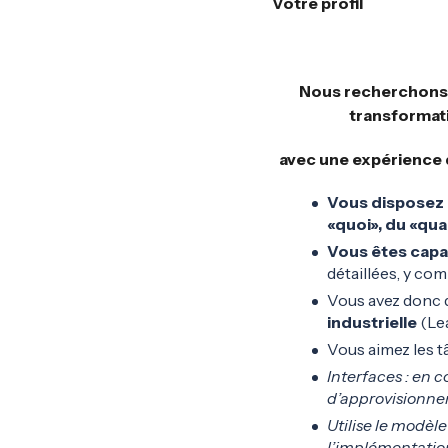
Votre profil
Nous recherchons a
transformati
avec une expérienc
Vous disposez 
«quoi», du «qu
Vous êtes capa
détaillées, y com
Vous avez donc 
industrielle
(Le
Vous aimez les t
Interfaces : en c
d’approvisionne
Utilise le modèle
l’implémentatio