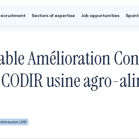
Recruitment
Sectors of expertise
Job opportunities
Spont
able Amélioration Con
CODIR usine agro-ali
hâteaudun (28)