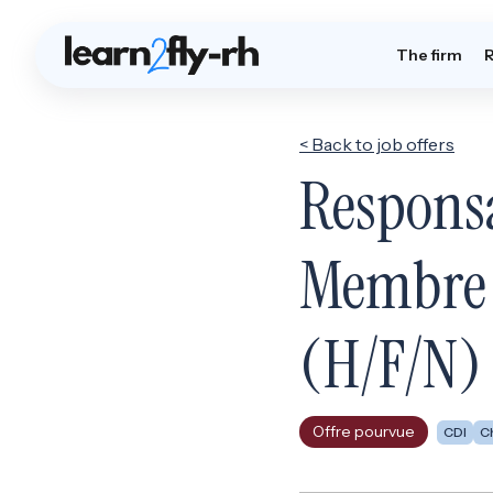
The firm
< Back to job offers
Respons
Membre 
(H/F/N)
Offre pourvue
CDI
C