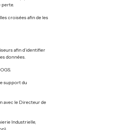
 perte.
les croisées afin de les
eurs afin d’identifier
des données.
 COGS.
le support du
on avec le Directeur de
erie Industrielle,
on).