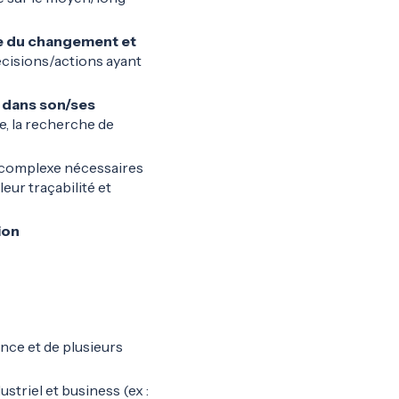
vre du changement et
écisions/actions ayant
e dans son/ses
re, la recherche de
e complexe nécessaires
eur traçabilité et
ion
ence et de plusieurs
triel et business (ex :