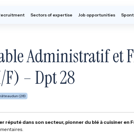
Recruitment
Sectors of expertise
Job opportunities
Spont
ble Administratif et 
/F) – Dpt 28
hâteaudun (28)
er réputé dans son secteur, pionner du blé à cuisiner en 
imentaires.