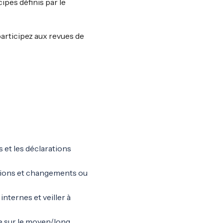
ipes définis par le
participez aux revues de
s et les déclarations
ctions et changements ou
nternes et veiller à
re sur le moyen/long