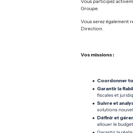
Vous participez activemen
Groupe.
Vous serez également re
Direction.
Vos missions :
Coordonner tou
Garantir la fiab
fiscales et jurid
Suivre et analy
solutions nouve
Définir et gére
allouer le budge
Garantir la réal