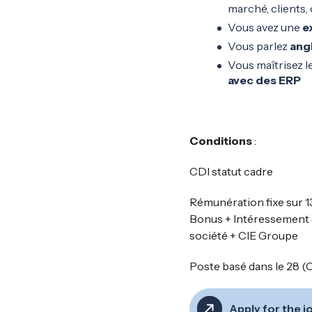
marché, clients
Vous avez une
e
Vous parlez
angl
Vous maîtrisez l
avec des ERP
Conditions
:
CDI statut cadre
Rémunération fixe sur 1
Bonus + Intéressement et
société + CIE Groupe
Poste basé dans le 28 (
Apply for the j