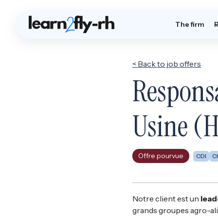
The firm
< Back to job offers
Responsa
Usine (H
Offre pourvue
CDI
C
Notre client est un
lead
grands groupes agro-al