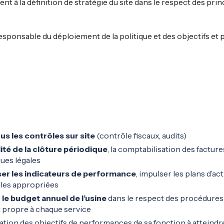
t à la définition de stratégie du site dans le respect des princ
sponsable du déploiement de la politique et des objectifs et 
s les contrôles sur site
(contrôle fiscaux, audits)
ilité de la clôture périodique
, la comptabilisation des facture
iques légales
ser les indicateurs de performance
, impulser les plans d’a
lles appropriées
r le budget annuel de l’usine
dans le respect des procédures i
t propre à chaque service
isation des objectifs de performances de sa fonction à atteind