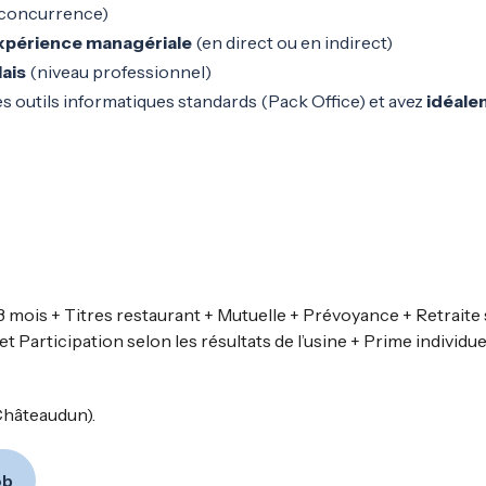
, concurrence)
xpérience managériale
(en direct ou en indirect)
ais
(niveau professionnel)
es outils informatiques standards (Pack Office) et avez
idéale
3 mois + Titres restaurant + Mutuelle + Prévoyance + Retrait
 Participation selon les résultats de l’usine + Prime individuel
Châteaudun).
ob