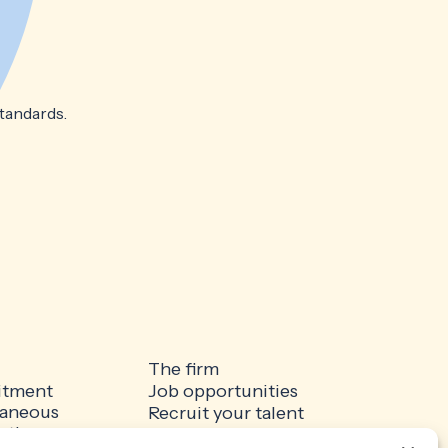
tandards.
The firm
itment
Job opportunities
aneous
Recruit your talent
ation