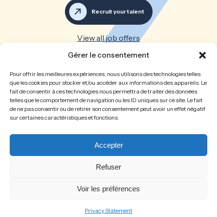
Recruit your talent
View all job offers
Gérer le consentement
Great teams make great
Pour offrir les meilleures expériences, nous utilisons des technologies telles
companies
que les cookies pour stocker et/ou accéder aux informations des appareils. Le
fait de consentir à ces technologies nous permettra de traiter des données
telles que le comportement de navigation ou les ID uniques sur ce site. Le fait
Home
The firm
de ne pas consentir ou de retirer son consentement peut avoir un effet négatif
sur certaines caractéristiques et fonctions.
Recruitment
Job opportunities
Spontaneous application
Recruit your talent
Legal Notice
Privacy Policy
Accepter
Cookies policy
Refuser
Voir les préférences
©2026 learn2fly-rh all rights reserved.
Design :
Creano
Photos :
Mathieu Munoz
Privacy Statement