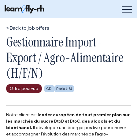
Bou
de
me
< Back to job offers
Gestionnaire Import-
Export / Agro-Alimentaire
(H/F/N)
Offre pourvue
CDI
Paris (16)
Notre client est
leader européen de tout premier plan sur
les marchés du sucre
BtoB et BtoC,
des alcools et du
bioéthanol.
Il développe une énergie positive pour innover
et accompagner l’évolution des marchés de l’agro-