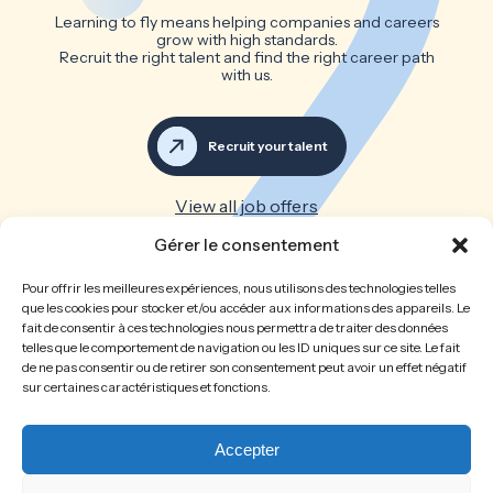
Learning to fly means helping companies and careers
grow with high standards.
Recruit the right talent and find the right career path
with us.
Recruit your talent
View all job offers
Gérer le consentement
Great teams make great
Pour offrir les meilleures expériences, nous utilisons des technologies telles
companies
que les cookies pour stocker et/ou accéder aux informations des appareils. Le
fait de consentir à ces technologies nous permettra de traiter des données
telles que le comportement de navigation ou les ID uniques sur ce site. Le fait
Home
The firm
de ne pas consentir ou de retirer son consentement peut avoir un effet négatif
sur certaines caractéristiques et fonctions.
Recruitment
Job opportunities
Spontaneous application
Recruit your talent
Legal Notice
Privacy Policy
Accepter
Cookies policy