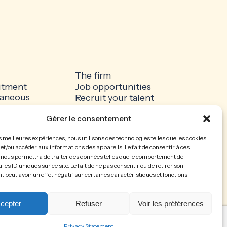
The firm
itment
Job opportunities
aneous
Recruit your talent
ation
Gérer le consentement
 Notice
Privacy Policy
es policy
es meilleures expériences, nous utilisons des technologies telles que les cookies
et/ou accéder aux informations des appareils. Le fait de consentir à ces
 nous permettra de traiter des données telles que le comportement de
 les ID uniques sur ce site. Le fait de ne pas consentir ou de retirer son
peut avoir un effet négatif sur certaines caractéristiques et fonctions.
Design :
Creano
Photos :
Mathieu Munoz
cepter
Refuser
Voir les préférences
Privacy Statement