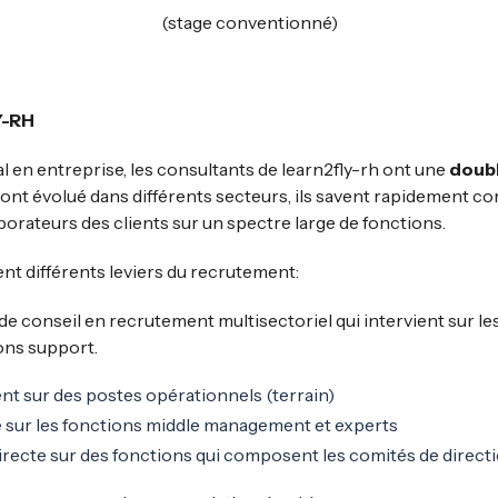
(stage conventionné)
Y-RH
ial en entreprise, les consultants de learn2fly-rh ont une
doubl
ls ont évolué dans différents secteurs, ils savent rapidement 
aborateurs des clients sur un spectre large de fonctions.
nt différents leviers du recrutement:
 de conseil en recrutement multisectoriel qui intervient sur l
ons support.
nt sur des postes opérationnels (terrain)
e sur les fonctions middle management et experts
irecte sur des fonctions qui composent les comités de direct