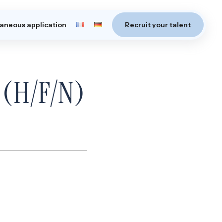
aneous application
Recruit your talent
 (H/F/N)