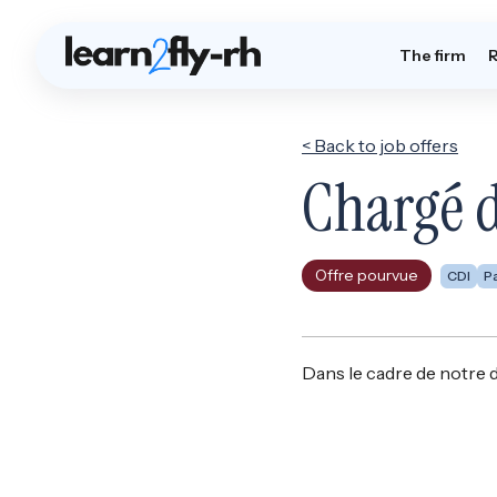
The firm
< Back to job offers
Chargé d
Offre pourvue
CDI
Pa
Dans le cadre de notre