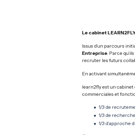
Le cabinet LEARN2FL
Issus d’un parcours init
Entreprise
. Parce qu’i
recruter les futurs coll
En activant simultanéme
learn2fly est un cabinet
commerciales et foncti
1/3 de recruteme
1/3 de recherch
1/3 d’approche d