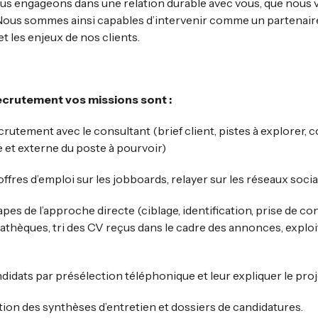
us engageons dans une relation durable avec vous, que nous
. Nous sommes ainsi capables d’intervenir comme un partenai
 et les enjeux de nos clients.
recrutement vos missions sont :
crutement avec le consultant (brief client, pistes à explorer
 et externe du poste à pourvoir)
offres d’emploi sur les jobboards, relayer sur les réseaux soc
pes de l’approche directe (ciblage, identification, prise de con
dathèques, tri des CV reçus dans le cadre des annonces, explo
idats par présélection téléphonique et leur expliquer le pro
tion des synthèses d’entretien et dossiers de candidatures.