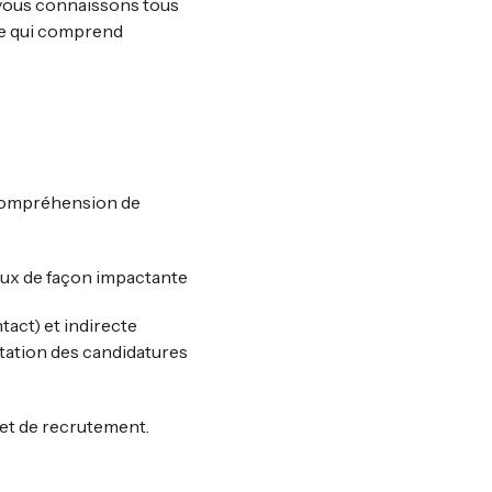
 vous connaissons tous
re qui comprend
, compréhension de
iaux de façon impactante
tact) et indirecte
itation des candidatures
jet de recrutement.