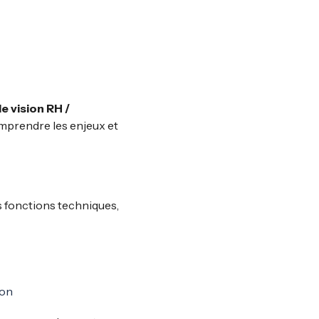
e vision RH /
comprendre les enjeux et
es fonctions techniques,
ion