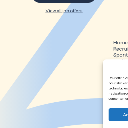
View all job offers
Home
Recru
Spont
applic
Legal
Cooki
Pour offrir l
pour stocker 
technologies
navigation ou
consentement 
Ac