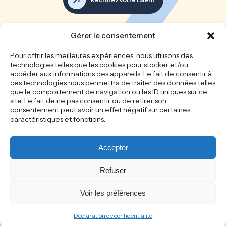
Voir toutes les offres d’emploi
Gérer le consentement
Les bonnes équipes font les
Pour offrir les meilleures expériences, nous utilisons des
technologies telles que les cookies pour stocker et/ou
grandes entreprises
accéder aux informations des appareils. Le fait de consentir à
ces technologies nous permettra de traiter des données telles
que le comportement de navigation ou les ID uniques sur ce
site. Le fait de ne pas consentir ou de retirer son
Accueil
Le cabinet
consentement peut avoir un effet négatif sur certaines
Recrutement
Nos offres d’emploi
caractéristiques et fonctions.
Candidature spontanée
Recrutez votre talent
Actualités
Mentions légales
Politique de
Politique de cookie
Accepter
confidentialité
Refuser
Voir les préférences
©2026 learn2fly-rh tous droits réservés.
Réalisation :
Creano
Photos :
Mathieu Munoz
Déclaration de confidentialité