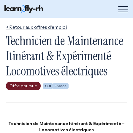
Bou
de
me
< Retour aux offres d'emploi
Technicien de Maintenance
Itinérant & Expérimenté –
Locomotives électriques
Offre pourvue
CDI
France
Technicien de Maintenance Itinérant & Expérimenté –
Locomotives électriques