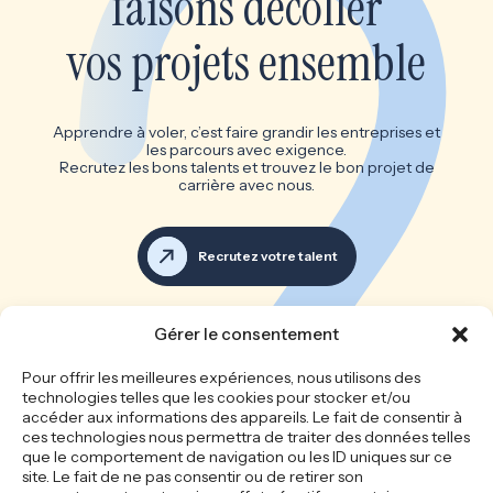
faisons décoller
vos projets ensemble
Apprendre à voler, c’est faire grandir les entreprises et
les parcours avec exigence.
Recrutez les bons talents et trouvez le bon projet de
carrière avec nous.
Recrutez votre talent
Voir toutes les offres d’emploi
Gérer le consentement
Les bonnes équipes font les
Pour offrir les meilleures expériences, nous utilisons des
technologies telles que les cookies pour stocker et/ou
grandes entreprises
accéder aux informations des appareils. Le fait de consentir à
ces technologies nous permettra de traiter des données telles
que le comportement de navigation ou les ID uniques sur ce
site. Le fait de ne pas consentir ou de retirer son
Accueil
Le cabinet