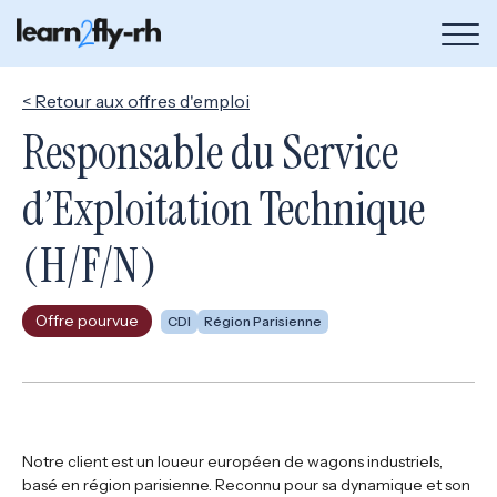
Bou
de
me
< Retour aux offres d'emploi
Responsable du Service
d’Exploitation Technique
(H/F/N)
Offre pourvue
CDI
Région Parisienne
Notre client est un loueur européen de wagons industriels,
basé en région parisienne. Reconnu pour sa dynamique et son