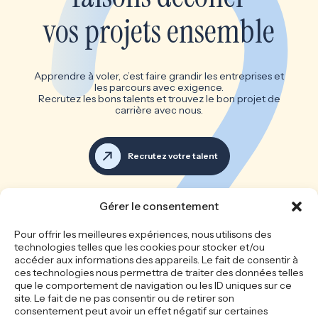
vos projets ensemble
Apprendre à voler, c’est faire grandir les entreprises et
les parcours avec exigence.
Recrutez les bons talents et trouvez le bon projet de
carrière avec nous.
Recrutez votre talent
Voir toutes les offres d’emploi
Gérer le consentement
Les bonnes équipes font les
Pour offrir les meilleures expériences, nous utilisons des
technologies telles que les cookies pour stocker et/ou
grandes entreprises
accéder aux informations des appareils. Le fait de consentir à
ces technologies nous permettra de traiter des données telles
que le comportement de navigation ou les ID uniques sur ce
site. Le fait de ne pas consentir ou de retirer son
Accueil
Le cabinet
consentement peut avoir un effet négatif sur certaines
Recrutement
Nos offres d’emploi