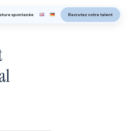
ature spontanée
Recrutez votre talent
t
al