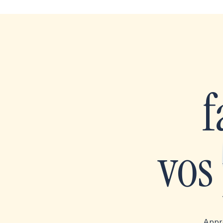
f
vos
Appre