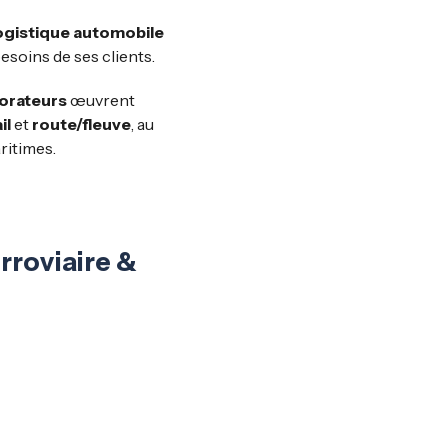
logistique automobile
esoins de ses clients.
orateurs
œuvrent
il
et
route/fleuve
, au
ritimes.
rroviaire &