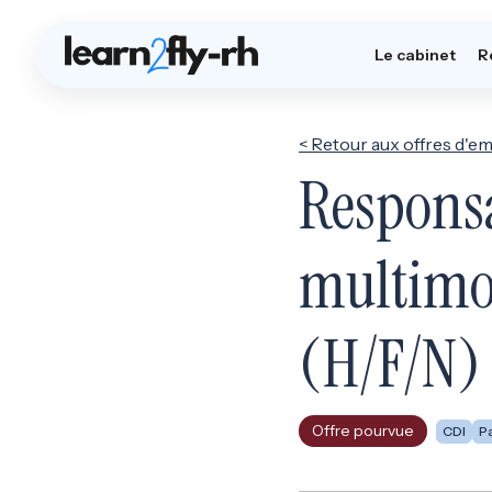
Le cabinet
R
< Retour aux offres d'em
Respons
multimod
(H/F/N)
Offre pourvue
CDI
Pa