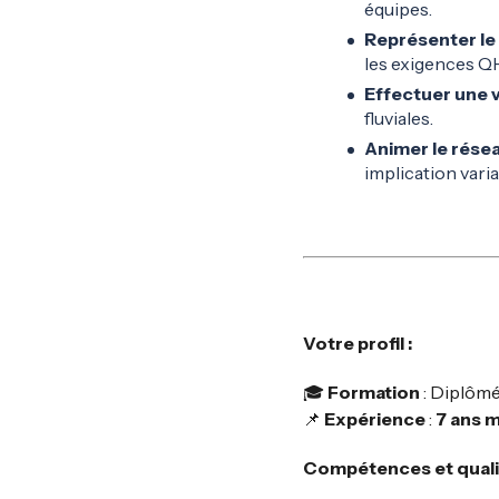
équipes.
Représenter l
les exigences QH
Effectuer une v
fluviales.
Animer le rés
implication varia
Votre profil :
🎓
Formation
: Diplômé
📌
Expérience
:
7 ans 
Compétences et quali