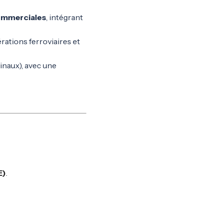
mmerciales
, intégrant
rations ferroviaires et
minaux), avec une
E)
.