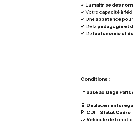
✔ La
m
aîtrise des nor
✔ Votre
capacité à féd
✔ Une
appétence pour 
✔ De la
pédagogie et d
✔ De
l’autonomie et de
Conditions :
📍
Basé au siège Paris
🚆
Déplacements réguli
📝
CDI – Statut Cadre
🚗
Véhicule de foncti