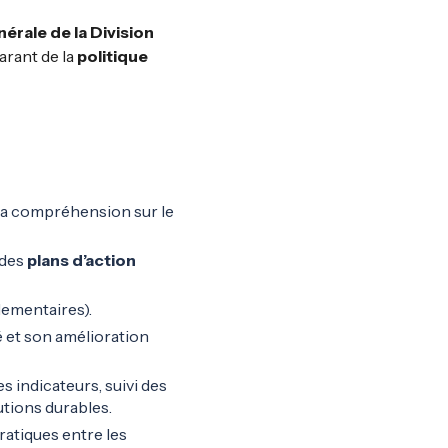
érale de la Division
garant de la
politique
à sa compréhension sur le
 des
plans d’action
glementaires).
é et son amélioration
es indicateurs, suivi des
utions durables.
atiques entre les