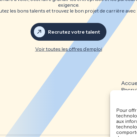
exigence.
tez les bons talents et trouvez le bon projet de carrière avec
Recrutez votre talent
Voir toutes les offres d’emploi
Accue
Recru
Candi
Actual
Politi
Pour offr
technolog
confid
aux infor
technolog
comportem