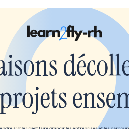
aisons décoll
 projets ense
ndre à voler, c’est faire grandir les entreprises et les parcour