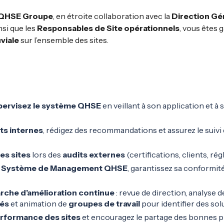
 QHSE Groupe
, en étroite collaboration avec la
Direction Gén
nsi que les
Responsables de Site opérationnels
, vous êtes 
viale
sur l’ensemble des sites.
pervisez le système QHSE
en veillant à son application et 
ts internes
, rédigez des recommandations et assurez le suivi
es sites
lors des
audits externes
(certifications, clients, ré
 le Système de Management QHSE
, garantissez sa conformit
rche d’amélioration continue
: revue de direction, analyse d
és
et animation de
groupes de travail
pour identifier des sol
rformance des sites
et encouragez le partage des bonnes pr