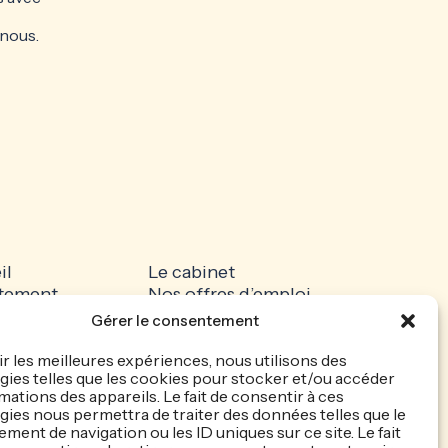
 nous.
il
Le cabinet
tement
Nos offres d’emploi
dature spontanée
Recrutez votre talent
Gérer le consentement
ités
Mentions légales
que de
Politique de cookie
ir les meilleures expériences, nous utilisons des
ies telles que les cookies pour stocker et/ou accéder
entialité
mations des appareils. Le fait de consentir à ces
ies nous permettra de traiter des données telles que le
ent de navigation ou les ID uniques sur ce site. Le fait