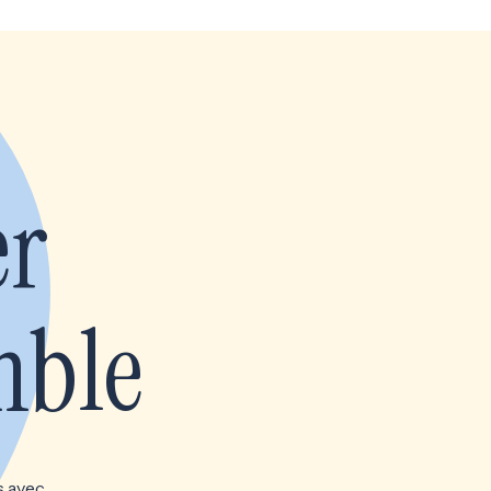
er
mble
s avec