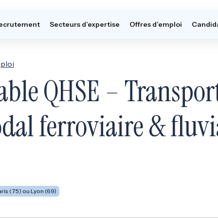
ecrutement
Secteurs d’expertise
Offres d’emploi
Candid
ploi
able QHSE – Transpor
al ferroviaire & fluvi
ris (75) ou Lyon (69)