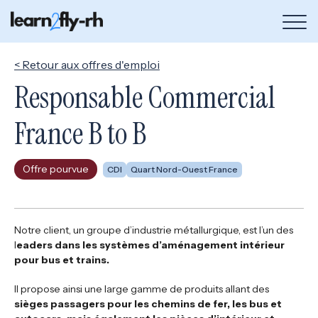
Bou
de
me
< Retour aux offres d'emploi
Responsable Commercial
France B to B
Offre pourvue
CDI
Quart Nord-Ouest France
Notre client, un groupe d’industrie métallurgique, est l’un des
l
eaders dans les systèmes d’aménagement intérieur
pour bus et trains.
Il propose ainsi une large gamme de produits allant des
sièges passagers pour les chemins de fer, les bus et