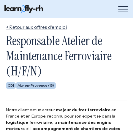
Bou
de
me
< Retour aux offres d'emploi
Responsable Atelier de
Maintenance Ferroviaire
(H/F/N)
CDI
Aix-en-Provence (13)
Notre client est un acteur
majeur du fret ferroviaire
en
France et en Europe, reconnu pour son expertise dans la
logistique ferroviaire
, la
maintenance des engins
moteurs
et l’
accompagnement de chantiers de voies