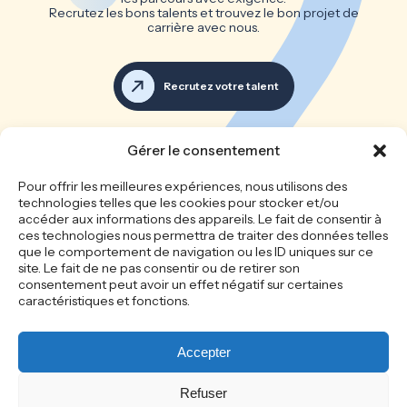
Recrutez les bons talents et trouvez le bon projet de
carrière avec nous.
Recrutez votre talent
Voir toutes les offres d’emploi
Gérer le consentement
Les bonnes équipes font les
Pour offrir les meilleures expériences, nous utilisons des
technologies telles que les cookies pour stocker et/ou
grandes entreprises
accéder aux informations des appareils. Le fait de consentir à
ces technologies nous permettra de traiter des données telles
que le comportement de navigation ou les ID uniques sur ce
site. Le fait de ne pas consentir ou de retirer son
Accueil
Le cabinet
consentement peut avoir un effet négatif sur certaines
Recrutement
Nos offres d’emploi
caractéristiques et fonctions.
Candidature spontanée
Recrutez votre talent
Actualités
Mentions légales
Politique de
Politique de cookie
Accepter
confidentialité
Refuser