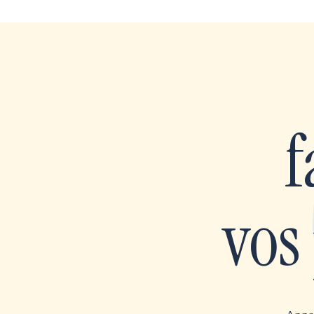
f
vos