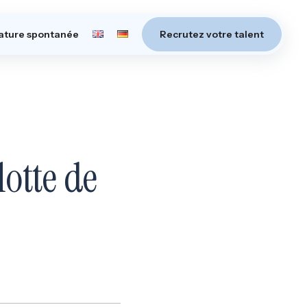
ature spontanée
Recrutez votre talent
otte de