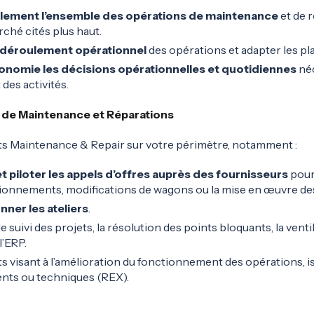
ellement l’ensemble des opérations de maintenance
et de r
ché cités plus haut.
n déroulement opérationnel
des opérations et adapter les pla
onomie les décisions opérationnelles et quotidiennes
néc
es activités.
s de Maintenance et Réparations
ets Maintenance & Repair sur votre périmètre, notamment :
t piloter les appels d’offres auprès des fournisseurs
pour
ionnements, modifications de wagons ou la mise en œuvre des
nner les ateliers
.
e suivi des projets, la résolution des points bloquants, la ventil
l’ERP.
ets visant à l’amélioration du fonctionnement des opérations, i
ents ou techniques (REX).