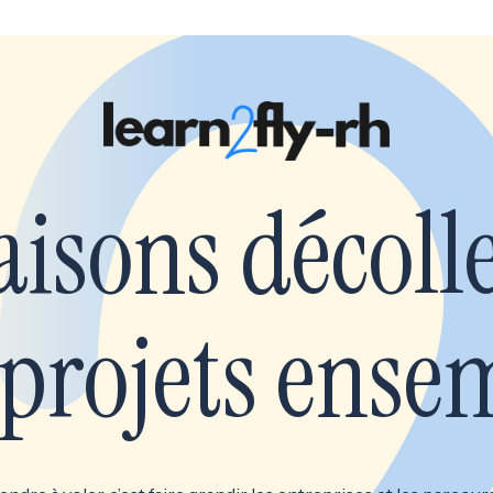
aisons décoll
 projets ense