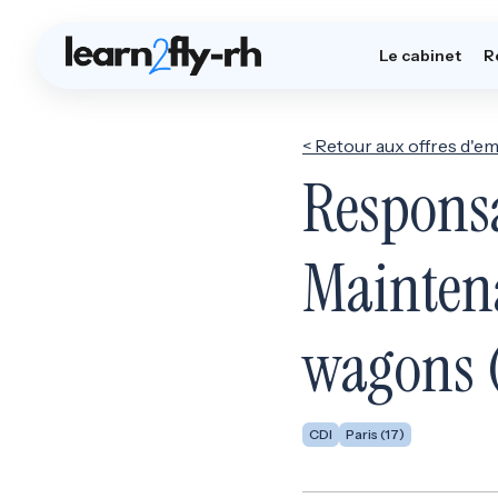
Le cabinet
R
< Retour aux offres d'em
Responsa
Maintena
wagons 
CDI
Paris (17)