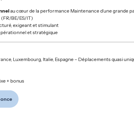
onnel
au cœur de la performance Maintenance d’une grande pa
 (FR/BE/ES/IT)
uré, exigeant et stimulant
opérationnel et stratégique
rance, Luxembourg, Italie, Espagne – Déplacements quasi uni
s
fixe + bonus
nnonce