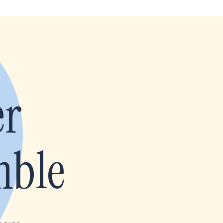
er
mble