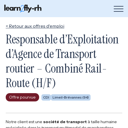
Bou
de
me
< Retour aux offres d'emploi
Responsable d’Exploitation
d’Agence de Transport
routier – Combiné Rail-
Route (H/F)
Offre pourvue
CDI
Limeil-Brévannes (94)
Notre client est une
société de transport
à taille humaine
spécialisée dans le transport multimodal de marchandises