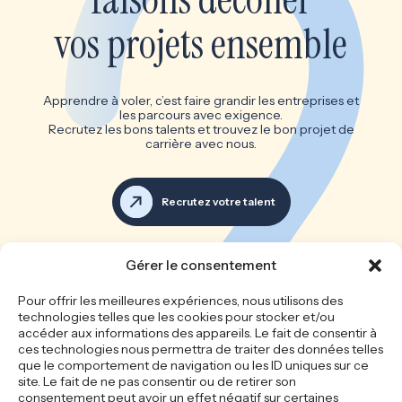
vos projets ensemble
Apprendre à voler, c’est faire grandir les entreprises et
les parcours avec exigence.
Recrutez les bons talents et trouvez le bon projet de
carrière avec nous.
Recrutez votre talent
Voir toutes les offres d’emploi
Gérer le consentement
Les bonnes équipes font les
Pour offrir les meilleures expériences, nous utilisons des
technologies telles que les cookies pour stocker et/ou
grandes entreprises
accéder aux informations des appareils. Le fait de consentir à
ces technologies nous permettra de traiter des données telles
que le comportement de navigation ou les ID uniques sur ce
site. Le fait de ne pas consentir ou de retirer son
Accueil
Le cabinet
consentement peut avoir un effet négatif sur certaines