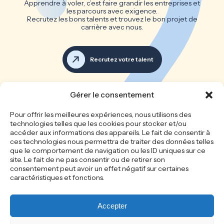
Apprendre à voler, c’est faire grandir les entreprises et
les parcours avec exigence.
Recrutez les bons talents et trouvez le bon projet de
carrière avec nous.
Recrutez votre talent
Voir toutes les offres d’emploi
Gérer le consentement
Les bonnes équipes font les
Pour offrir les meilleures expériences, nous utilisons des
technologies telles que les cookies pour stocker et/ou
grandes entreprises
accéder aux informations des appareils. Le fait de consentir à
ces technologies nous permettra de traiter des données telles
que le comportement de navigation ou les ID uniques sur ce
site. Le fait de ne pas consentir ou de retirer son
Accueil
Le cabinet
consentement peut avoir un effet négatif sur certaines
Recrutement
Nos offres d’emploi
caractéristiques et fonctions.
Candidature spontanée
Recrutez votre talent
Actualités
Mentions légales
Politique de
Politique de cookie
Accepter
confidentialité