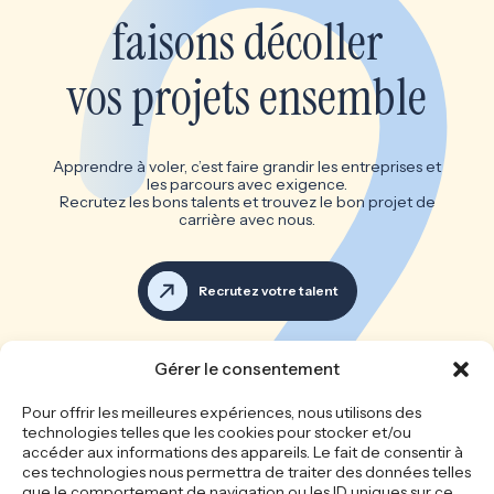
faisons décoller
vos projets ensemble
Apprendre à voler, c’est faire grandir les entreprises et
les parcours avec exigence.
Recrutez les bons talents et trouvez le bon projet de
carrière avec nous.
Recrutez votre talent
Voir toutes les offres d’emploi
Gérer le consentement
Les bonnes équipes font les
Pour offrir les meilleures expériences, nous utilisons des
technologies telles que les cookies pour stocker et/ou
grandes entreprises
accéder aux informations des appareils. Le fait de consentir à
ces technologies nous permettra de traiter des données telles
que le comportement de navigation ou les ID uniques sur ce