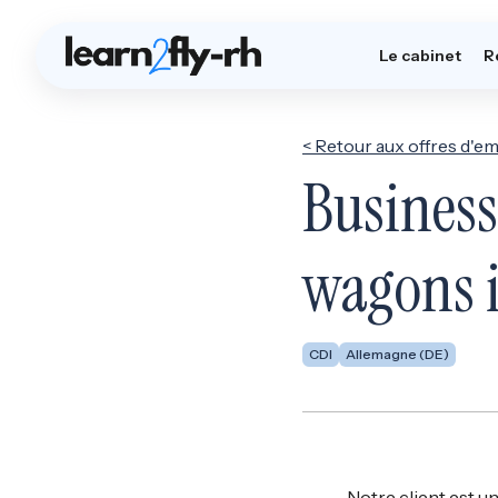
Le cabinet
R
< Retour aux offres d'em
Business
wagons 
CDI
Allemagne (DE)
Notre client est u