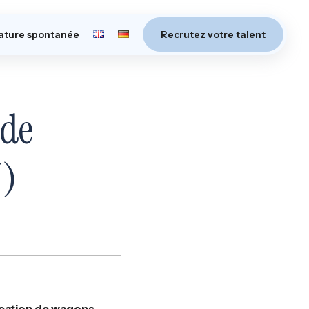
ature spontanée
Recrutez votre talent
 de
N)
cation de wagons