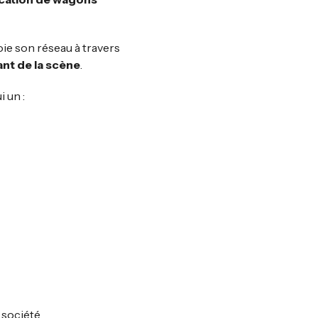
oie son réseau à travers
nt de la scène
.
 un :
a société