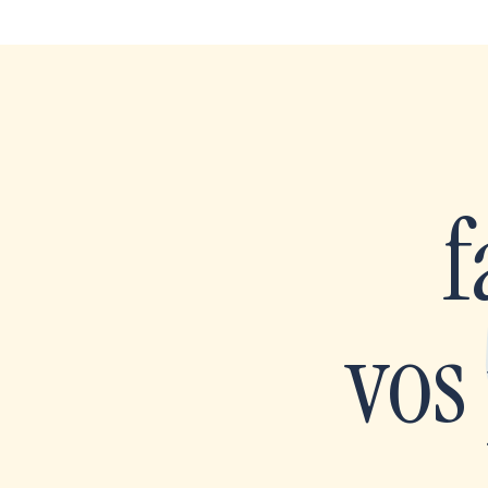
f
vos