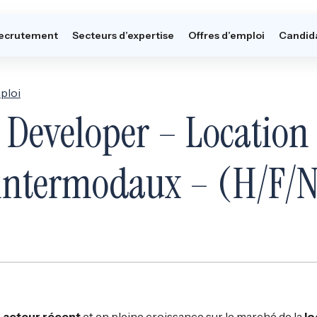
ecrutement
Secteurs d’expertise
Offres d’emploi
Candid
ploi
 Developer – Location
intermodaux – (H/F/
n
acteur récent
et en pleine croissance sur le marché de la
lo