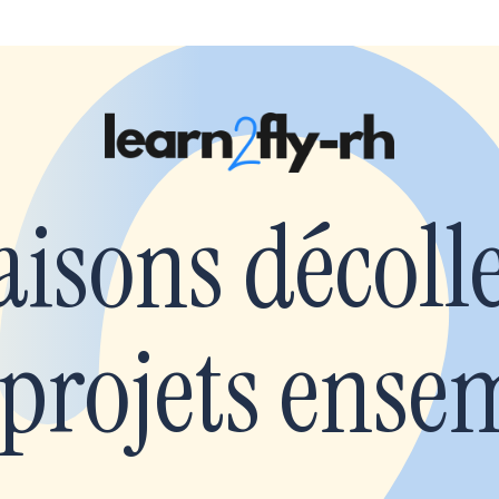
aisons décoll
 projets ense