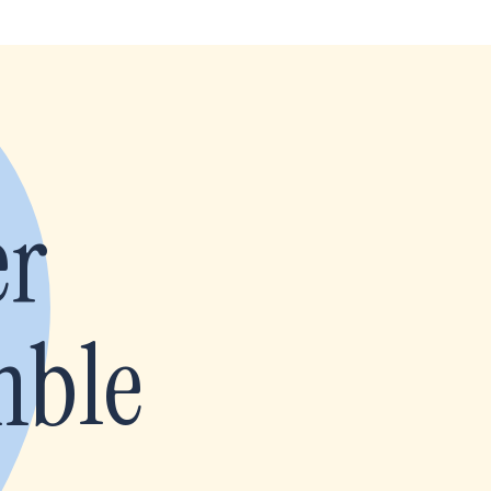
er
mble