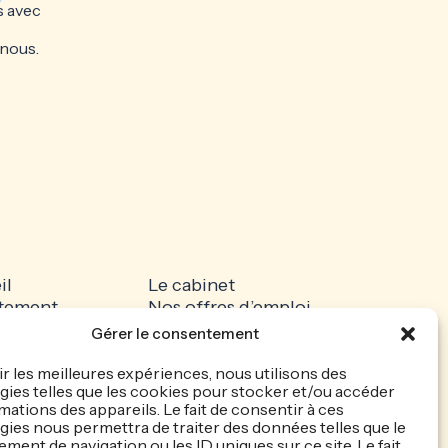
s avec
 nous.
il
Le cabinet
tement
Nos offres d’emploi
dature spontanée
Recrutez votre talent
Gérer le consentement
ités
Mentions légales
que de
Politique de cookie
ir les meilleures expériences, nous utilisons des
ies telles que les cookies pour stocker et/ou accéder
entialité
mations des appareils. Le fait de consentir à ces
ies nous permettra de traiter des données telles que le
ent de navigation ou les ID uniques sur ce site. Le fait