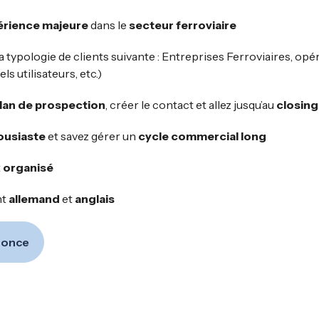
érience majeure
dans le
secteur ferroviaire
a typologie de clients suivante : Entreprises Ferroviaires, op
ls utilisateurs, etc.)
lan de prospection
, créer le contact et allez jusqu’au
closing
housiaste
et savez gérer un
cycle commercial long
t
organisé
nt
allemand
et
anglais
nnonce