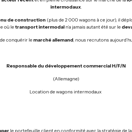
intermodaux
.
nu de construction
(plus de 2 000 wagons à ce jour), il dépl
re où le
transport intermodal
n’a jamais autant été sur le
deva
 de conquérir le
marché allemand
, nous recrutons aujourd’hui
Responsable du développement commercial H/F/N
(Allemagne)
Location de wagons intermodaux
pper
le portefeuille client en conformité avec la stratégie de l