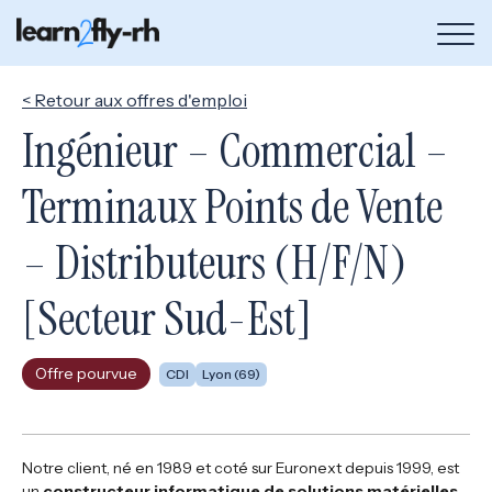
Bou
de
me
< Retour aux offres d'emploi
Ingénieur – Commercial –
Terminaux Points de Vente
– Distributeurs (H/F/N)
[Secteur Sud-Est]
Offre pourvue
CDI
Lyon (69)
Notre client, né en 1989 et coté sur Euronext depuis 1999, est
un
constructeur informatique de solutions matérielles