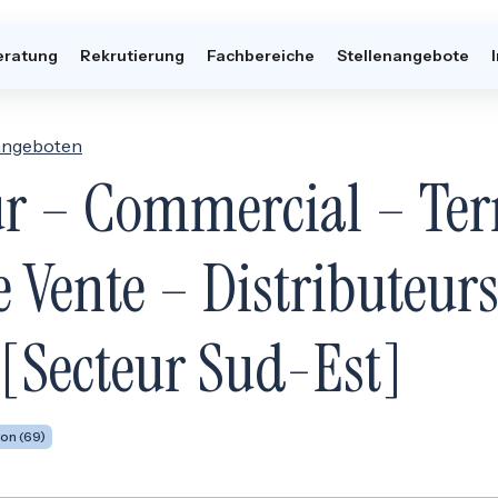
eratung
Rekrutierung
Fachbereiche
Stellenangebote
nangeboten
ur – Commercial – Te
e Vente – Distributeur
[Secteur Sud-Est]
on (69)