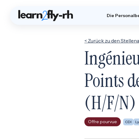
Die Personalb
< Zurück zu den Stelle
Ingénie
Points d
(H/F/N) 
Offre pourvue
CDI
Ly