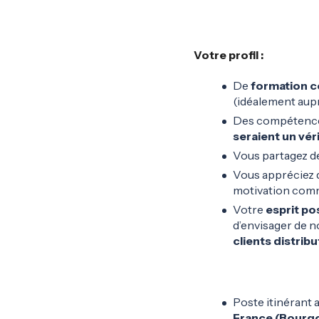
Votre profil
:
De
formation 
(idéalement aup
Des compétenc
seraient un vér
Vous partagez de
Vous appréciez 
motivation com
Votre
esprit pos
d’envisager de n
clients distrib
Poste itinérant 
France (Bourgo