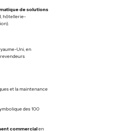
matique de solutions
, hôtellerie-
ion).
Royaume-Uni, en
t revendeurs
iques et la maintenance
l symbolique des 100
ement commercial
en