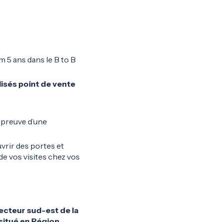
 5 ans dans le B to B
lisés point de vente
s preuve d’une
vrir des portes et
e vos visites chez vos
ecteur sud-est de la
situé en Région