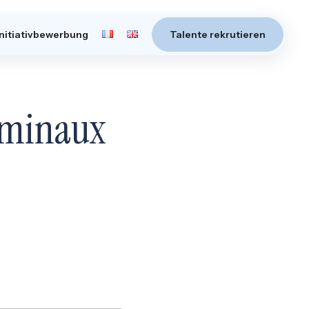
Initiativbewerbung
Talente rekrutieren
rminaux
s