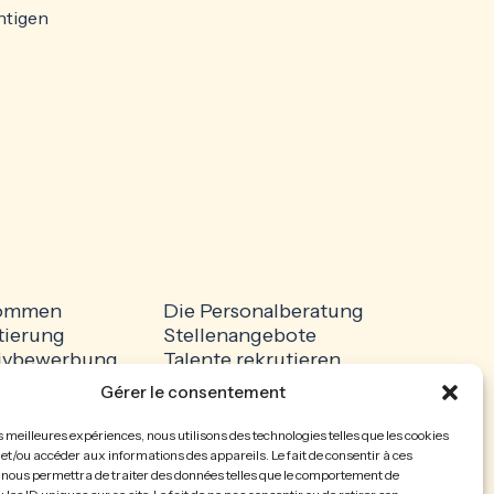
chtigen
kommen
Die Personalberatung
tierung
Stellenangebote
ativbewerbung
Talente rekrutieren
ssum
Datenschutzerklärung
Gérer le consentement
e-Richtlinie
es meilleures expériences, nous utilisons des technologies telles que les cookies
et/ou accéder aux informations des appareils. Le fait de consentir à ces
 nous permettra de traiter des données telles que le comportement de