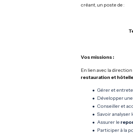
créant, un poste de :
T
Vos missions
:
En lien avec la directio
restauration et hôtell
Gérer et entreten
Développer une c
Conseiller et ac
Savoir analyser 
Assurer le
repo
Participer à la 