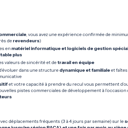
commerciale
, vous avez une expérience confirmée de minimum
rès de
revendeurs
)
es en
matériel informatique et logiciels de gestion spécia
itable plus
s valeurs de sincérité et de
travail en équipe
d’évoluer dans une structure
dynamique et familiale
et faîte
municative
itif
et votre capacité à prendre du recul vous permettent d’ou
ouvelles pistes commerciales de développement à l’occasion d
uteurs
avec déplacements fréquents (3 à 4 jours par semaine) sur le
s
gne jusqu’en région PACA) et une fois par mois au siège 