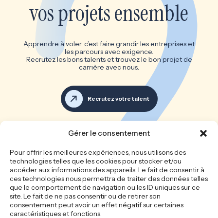
vos projets ensemble
Apprendre à voler, c’est faire grandir les entreprises et
les parcours avec exigence.
Recrutez les bons talents et trouvez le bon projet de
carrière avec nous.
Recrutez votre talent
Voir toutes les offres d’emploi
Gérer le consentement
Les bonnes équipes font les
Pour offrir les meilleures expériences, nous utilisons des
technologies telles que les cookies pour stocker et/ou
grandes entreprises
accéder aux informations des appareils. Le fait de consentir à
ces technologies nous permettra de traiter des données telles
que le comportement de navigation ou les ID uniques sur ce
site. Le fait de ne pas consentir ou de retirer son
Accueil
Le cabinet
consentement peut avoir un effet négatif sur certaines
Recrutement
Nos offres d’emploi
caractéristiques et fonctions.