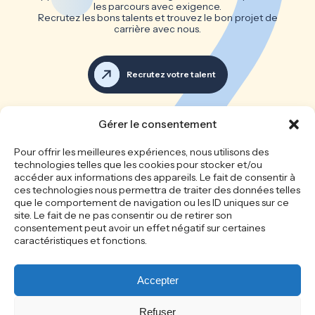
les parcours avec exigence.
Recrutez les bons talents et trouvez le bon projet de
carrière avec nous.
Recrutez votre talent
Voir toutes les offres d’emploi
Gérer le consentement
Les bonnes équipes font les
Pour offrir les meilleures expériences, nous utilisons des
technologies telles que les cookies pour stocker et/ou
grandes entreprises
accéder aux informations des appareils. Le fait de consentir à
ces technologies nous permettra de traiter des données telles
que le comportement de navigation ou les ID uniques sur ce
site. Le fait de ne pas consentir ou de retirer son
Accueil
Le cabinet
consentement peut avoir un effet négatif sur certaines
Recrutement
Nos offres d’emploi
caractéristiques et fonctions.
Candidature spontanée
Recrutez votre talent
Actualités
Mentions légales
Politique de
Politique de cookie
Accepter
confidentialité
Refuser