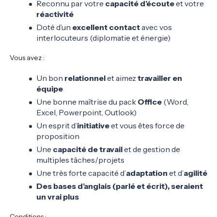
Reconnu par votre
capacité d’écoute
et votre
réactivité
Doté d’un
excellent contact
avec vos
interlocuteurs (diplomatie et énergie)
Vous avez :
Un bon
relationnel
et aimez
t
ravailler en
équipe
Une bonne maîtrise du pack
Office
(Word,
Excel, Powerpoint, Outlook)
Un esprit d’
initiative
et vous êtes force de
proposition
Une
capacité de travail
et de gestion de
multiples tâches/projets
Une très forte capacité d’
adaptation
et d’
agilité
Des bases d’anglais (parlé et écrit), seraient
un vrai plus
Conditions :