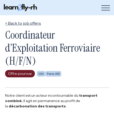
Bou
de
me
< Back to job offers
Coordinateur
d’Exploitation Ferroviaire
(H/F/N)
Offre pourvue
CDI
Paris (13)
Notre client est un acteur incontournable du
transport
combiné.
Il agit en permanence au profit de
la
décarbonation des transports
: