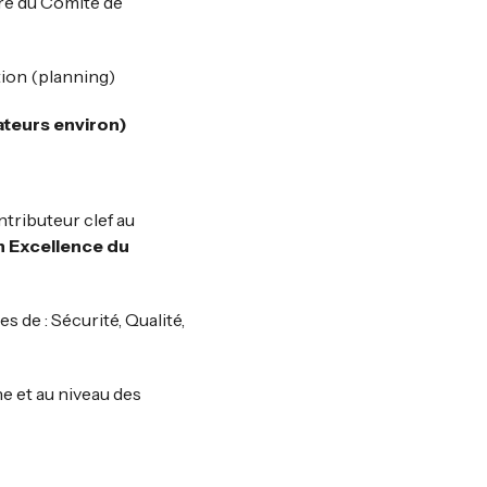
re du Comité de
tion (planning)
ateurs environ)
ntributeur clef au
 Excellence du
 de : Sécurité, Qualité,
e et au niveau des