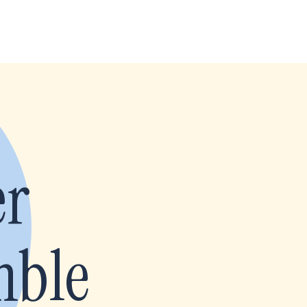
er
mble