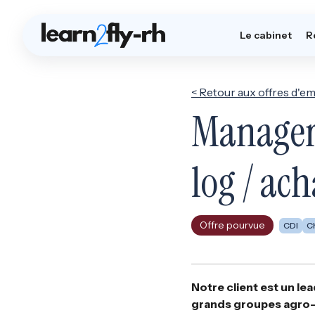
Le cabinet
R
< Retour aux offres d'em
Manager 
log / ac
Offre pourvue
CDI
C
Notre client est un lea
grands groupes agro-