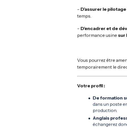
–
D’assurer le pilotag
temps.
–
D’encadrer et de dé
performance usine
sur
Vous pourrez être amen
temporairement le direc
Votre profil :
De formation su
dans un poste en
production.
Anglais profess
échangerez donc 