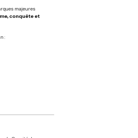
marques majeures
sme, conquête et
n :