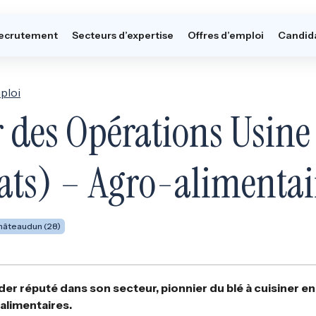
ecrutement
Secteurs d’expertise
Offres d’emploi
Candid
ploi
des Opérations Usine 
hats) – Agro-alimenta
hâteaudun (28)
der réputé dans son secteur, pionnier du blé à cuisiner en 
alimentaires.