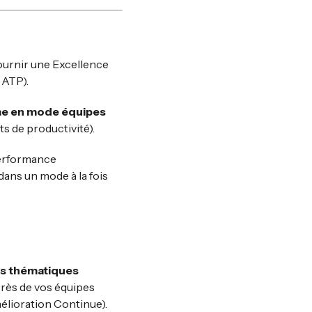
ournir une Excellence
 ATP).
ème en mode équipes
ts de productivité).
 performance
dans un mode à la fois
des thématiques
près de vos équipes
mélioration Continue).