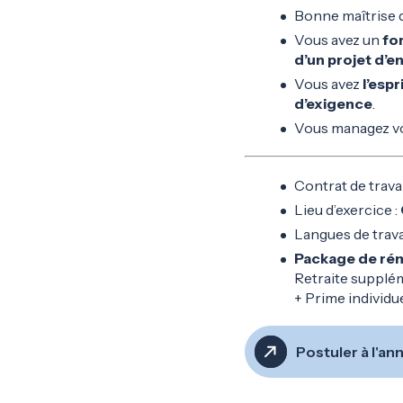
Bonne maîtrise d
Vous avez un
fo
d’un projet d’e
Vous avez
l’espr
d’exigence
.
Vous managez vos
Contrat de travai
Lieu d’exercice :
Langues de travai
Package de ré
Retraite supplém
+ Prime individu
Postuler à l'a