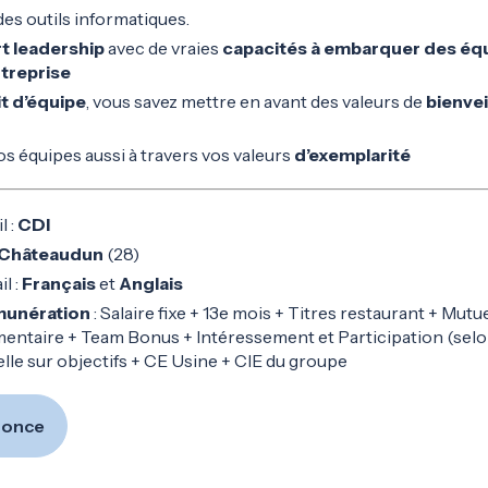
es outils informatiques.
rt leadership
avec de vraies
capacités à embarquer des équ
ntreprise
it d’équipe
, vous savez mettre en avant des valeurs de
bienvei
 équipes aussi à travers vos valeurs
d’exemplarité
l :
CDI
Châteaudun
(28)
l :
Français
et
Anglais
munération
: Salaire fixe + 13e mois + Titres restaurant + Mut
entaire + Team Bonus + Intéressement et Participation (selon 
elle sur objectifs + CE Usine + CIE du groupe
nnonce