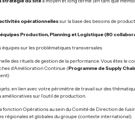
a stratégie du site
à moyen et long terme (en tant que memb
activités opérationnelles
sur la base des besoins de produc
quipes Production, Planning et Logistique (80 collabor
s équipes sur les problématiques transversales.
elle des rituels de gestion de la performance. Vous êtes le co
hes d’Amélioration Continue (
Programme de Supply Chain
ment
)
ts, en lien avec votre périmètre de travail sur des thématiques
amélioratives sur l’outil de production.
a fonction Opérations au sein du Comité de Direction de l’usin
s régionales et globales du groupe (contexte international).