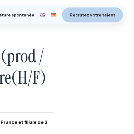
ature spontanée
Recrutez votre talent
(prod /
ire(H/F)
France et filiale de 2