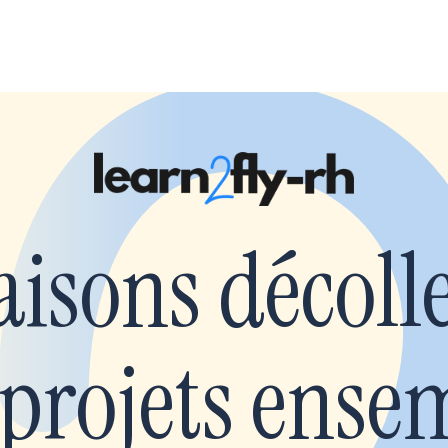
aisons décoll
 projets ense