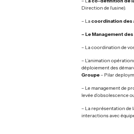
– L
a co-définition de l
Direction de l’usine).
– La
coordination des 
– Le Management des é
– La coordination de vo
– L’animation opérationn
déploiement des démarc
Groupe
–
Pilar deploy
– Le management de proje
levée d’obsolescence ou 
– La représentation de l
interactions avec équipe