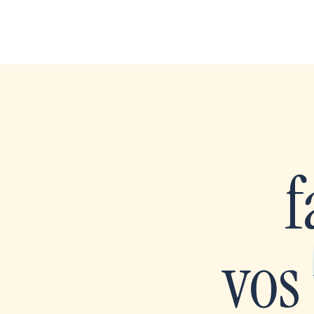
f
vos