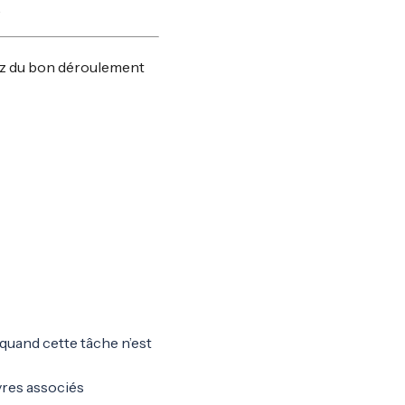
.
rez du bon déroulement
 quand cette tâche n’est
vres associés