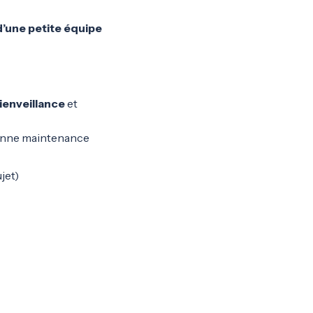
’une petite équipe
ienveillance
et
 bonne maintenance
jet)