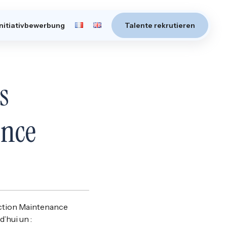
Initiativbewerbung
Talente rekrutieren
s
ance
ection
Maintenance
’hui un :