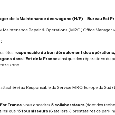
ger de la Maintenance des wagons (H/F) – Bureau Est F
« Maintenance Repair & Operations (M.R.O.) Office Manager »
:
ous êtes
responsable du bon déroulement des opérations,
agons dans l’Est de la France
ainsi que des réparations du p
votre zone.
rattaché(e) au Responsable du Service
M.R.O.
Europe du Sud (
Est France
, vous encadrez
5 collaborateurs
(dont des techni
 ainsi que
15 fournisseurs
(8 ateliers, 3 prestataires de parkin