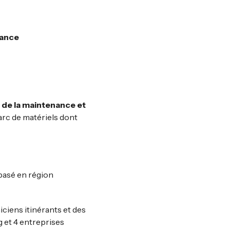
rance
 de la maintenance et
arc de matériels dont
basé en région
ciens itinérants et des
g et 4 entreprises