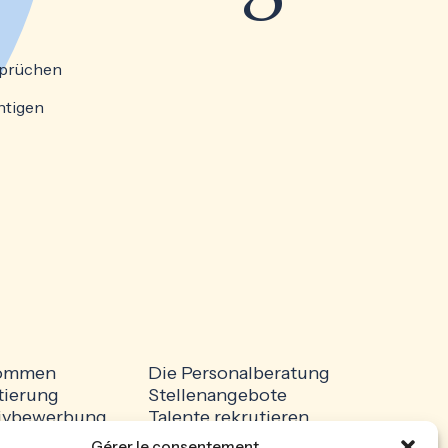
sprüchen
chtigen
kommen
Die Personalberatung
tierung
Stellenangebote
ativbewerbung
Talente rekrutieren
ssum
Datenschutzerklärung
Gérer le consentement