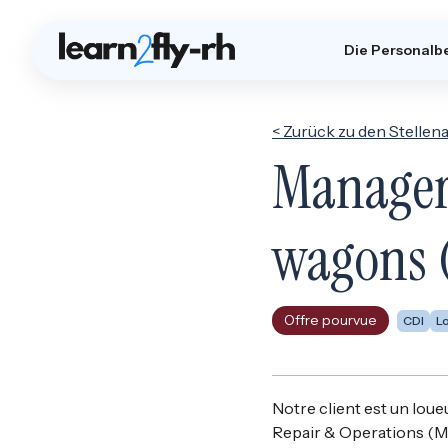
Die Personalb
< Zurück zu den Stelle
Manager
wagons (
Offre pourvue
CDI
Lo
Notre client est un lou
Repair & Operations (M.