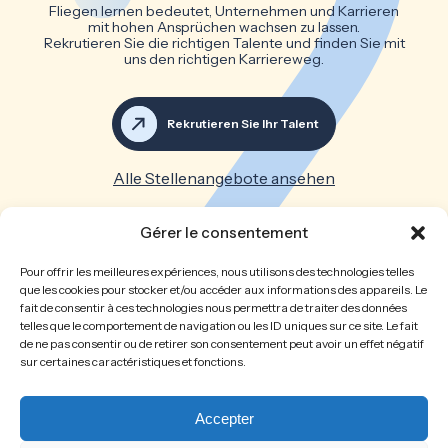
Fliegen lernen bedeutet, Unternehmen und Karrieren
mit hohen Ansprüchen wachsen zu lassen.
Rekrutieren Sie die richtigen Talente und finden Sie mit
uns den richtigen Karriereweg.
Rekrutieren Sie Ihr Talent
Alle Stellenangebote ansehen
Großartige Teams machen
Gérer le consentement
großartige Unternehmen
Pour offrir les meilleures expériences, nous utilisons des technologies telles
que les cookies pour stocker et/ou accéder aux informations des appareils. Le
fait de consentir à ces technologies nous permettra de traiter des données
Willkommen
Die Personalberatung
telles que le comportement de navigation ou les ID uniques sur ce site. Le fait
de ne pas consentir ou de retirer son consentement peut avoir un effet négatif
Rekrutierung
Stellenangebote
sur certaines caractéristiques et fonctions.
Initiativbewerbung
Talente rekrutieren
Impressum
Datenschutzerklärung
Cookie-Richtlinie
Accepter