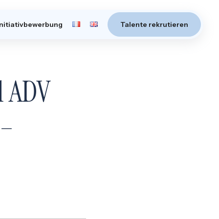
Initiativbewerbung
Talente rekrutieren
l ADV
 –