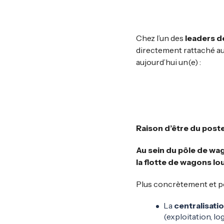
Chez l’un des
leaders d
directement rattaché a
aujourd’hui un(e) :
Raison d’être du post
Au sein du pôle de wag
la flotte de wagons lo
Plus concrètement et pou
La
centralisati
(exploitation, lo