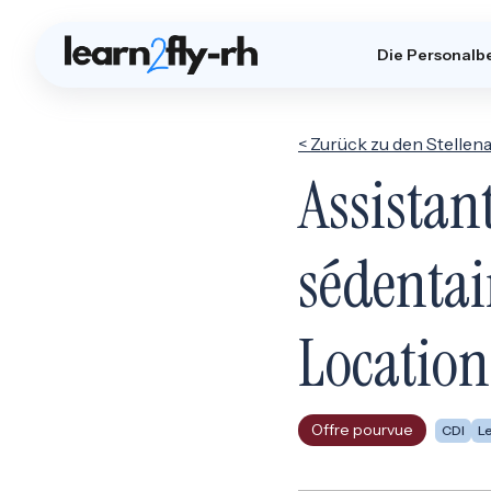
Die Personalb
< Zurück zu den Stelle
Assista
sédentai
Location
Offre pourvue
CDI
Le