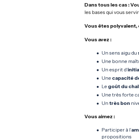
Dans tous les cas : Vo
les bases qui vous serv
Vous êtes polyvalent, 
Vous avez :
Un sens aigu du
Une bonne maîtr
Un esprit d‘
initi
Une
capacité de
Le
goût du cha
Une très forte ca
Un
très bon
niv
Vous aimez :
Participer à l’
amé
propositions