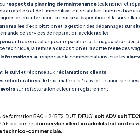
du
respect du planning de maintenance
(calendrier et répa
 en atelier) et de l’immobilisation en atelier, l’information aux
gons en maintenance, la remise à disposition et la surveillance
 anomalies
d’exploitation et la gestion des dépannages sur site
demande de services de réparation accidentelle)
agons
entrés en atelier pour réparation et la négociation des d
ice technique, la remise à disposition et la sortie réelle des w
informations
au responsable commercial ainsi que les
alert
, le suivi et réponse aux
réclamations clients
es
refacturations
de frais matériels / suivi et relance si néces
 avoirs
sur refacturation et leur enregistrement
eau de formation BAC + 2 (BTS, DUT, DEUG)
soit ADV soit TE
 à 5 ans au sein d’un
service client ou administration des 
ère technico-commerciale.