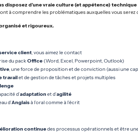
us disposez d’une vraie culture (et appétence) technique 
iront à comprendre les problématiques auxquelles vous serez 
organisé et rigoureux.
service client
, vous aimez le contact
ise du pack
Office
(Word, Excel, Powerpoint, Outlook)
ative
, une force de proposition et de conviction (aussi une ca
 travail
et de gestion de tâches et projets multiples
llenge
pacité d’
adaptation
et d’
agilité
eau d’
Anglais
à l’oral comme à l’écrit
lioration continue
des processus opérationnels et être une