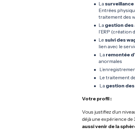
La
surveillance
Entrées physiques
traitement des wa
La
gestion des
l’ERP (création 
Le
suivi des w
lien avec le serv
La
remontée d’
anormales
L’enregistrement
Le traitement d
La
gestion des
Votre profil
:
Vous justifiez d’un niv
déjà une expérience de 3
aussi venir de la sph