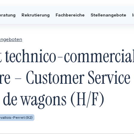
eratung
Rekrutierung
Fachbereiche
Stellenangebote
nangeboten
nt technico-commercia
re – Customer Service
 de wagons (H/F)
vallois-Perret (92)